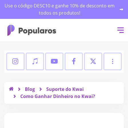
Use o código DESC10 e ganhe 10% de desconto em
todos os produtos!
Seguidores TikTok
Inscritos YouTube
Seguidores Face
Curtidas
Curtidas Instagram
Blog
Suporte do Kwai
Como Ganhar Dinheiro no Kwai?
Seguidores Automáticos no TikTo
Visualizações YouTube
Curtidas Facebo
Seguidor
Seguidores Instagram
Curtidas TikTok
Curtidas YouTube
Comentários Fa
Visualiz
Visualizações Instagram