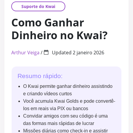
Curtidas Automáticas no TikTok
Curtidas Automáticas no
Avaliações Face
Retweets
Suporte do Kwai
Instagram Reels
Visualizações TikTok
Curtidas em Comentários
Compartilhament
Cliques 
Como Ganhar
Dinheiro no Kwai?
Visualizações Tiktok Automáticas
Horas Assistidas no YouT
Participantes Ev
Curtidas
Comentários Instagram
Comentários TikTok
Visualizações Automátic
Visualizações em
Visualiz
Arthur Veiga
/
Updated
2 janeiro 2026
Instagram Outros
Visualizações em Live TikTok
Compartilhamentos no Yo
Curtidas em Com
Retweet
Resumo rápido:
Compartilhamentos TikTok
Comentários YouTube
Curtidas para Pá
Itens Sa
O Kwai permite ganhar dinheiro assistindo
e criando vídeos curtos
Curtidas em Comentários no TikT
Visualizações em Live Yo
Visualizações no
Impressõ
Você acumula Kwai Golds e pode convertê-
los em reais via PIX ou bancos
Convidar amigos com seu código é uma
Salvos TikTok
Ganhar Inscritos no YouT
Curtidas no Face
Votos em
das formas mais rápidas de lucrar
Missões diárias como check-in e assistir