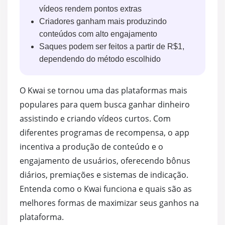
Curtidas TikTok Grátis
Visualizações YouTube Gr
Ouvintes
vídeos rendem pontos extras
Criadores ganham mais produzindo
Seguidores Tiktok Grátis
Curtidas Grátis no YouTu
Curtidas
conteúdos com alto engajamento
Saques podem ser feitos a partir de R$1,
Visualizações TikTok Grátis
Seguidor
dependendo do método escolhido
Visualiz
O Kwai se tornou uma das plataformas mais
populares para quem busca ganhar dinheiro
assistindo e criando vídeos curtos. Com
diferentes programas de recompensa, o app
incentiva a produção de conteúdo e o
engajamento de usuários, oferecendo bônus
diários, premiações e sistemas de indicação.
Entenda como o Kwai funciona e quais são as
melhores formas de maximizar seus ganhos na
plataforma.