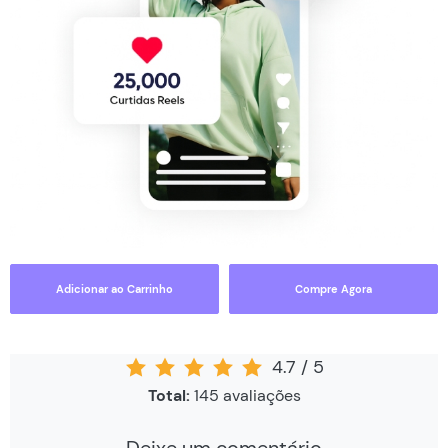
Adicionar ao Carrinho
Compre Agora
4.7
/
5
Total:
145
avaliações
Deixe um comentário