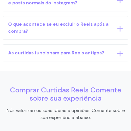
usando apenas o link do seu Reels, sem necessidade
e posts normais do Instagram?
de senhas ou informações confidenciais.
Sim! Além dos nossos pacotes para Reels,
O que acontece se eu excluir o Reels após a
oferecemos serviços completos para todos os tipos
compra?
de conteúdo do Instagram.
Confira nossa página de
curtidas no Instagram
e impulsione seu perfil!
Recomendamos manter o Reels ativo para preservar
As curtidas funcionam para Reels antigos?
as curtidas. Se o conteúdo for excluído, as curtidas
associadas a ele serão perdidas naturalmente.
Sim! Nossas curtidas funcionam para qualquer
Reels, independentemente de quando foi publicado.
O importante é que o conteúdo ainda esteja
Comprar Curtidas Reels Comente
público.
sobre sua experiência
Nós valorizamos suas ideias e opiniões. Comente sobre
sua experiência abaixo.