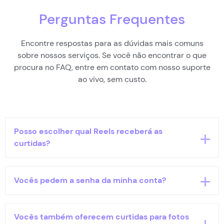
Perguntas Frequentes
Encontre respostas para as dúvidas mais comuns
sobre nossos serviços. Se você não encontrar o que
procura no FAQ, entre em contato com nosso suporte
ao vivo, sem custo.
Posso escolher qual Reels receberá as
curtidas?
Sim! Basta colocar o link do Reels específico que
Vocês pedem a senha da minha conta?
deseja impulsionar. Você tem total controle sobre
qual conteúdo receberá as curtidas.
Nunca. Todo o processo é feito de forma segura
Vocês também oferecem curtidas para fotos