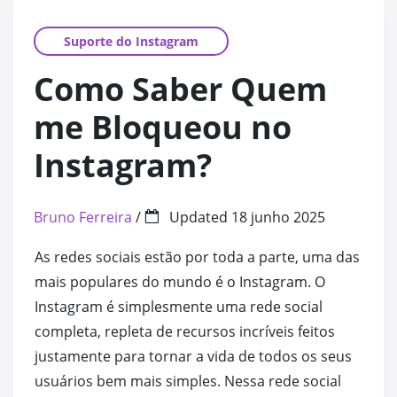
Curtidas Automáticas no TikTok
Curtidas Automáticas no
Avaliações Face
Retweets
Suporte do Instagram
Instagram Reels
Visualizações TikTok
Curtidas em Comentários
Compartilhament
Cliques 
Como Saber Quem
Visualizações Tiktok Automáticas
Horas Assistidas no YouT
Participantes Ev
Curtidas
Comentários Instagram
me Bloqueou no
Comentários TikTok
Visualizações Automátic
Visualizações em
Visualiz
Instagram?
Instagram Outros
Visualizações em Live TikTok
Compartilhamentos no Yo
Curtidas em Com
Retweet
Bruno Ferreira
/
Updated
18 junho 2025
Compartilhamentos TikTok
Comentários YouTube
Curtidas para Pá
Itens Sa
As redes sociais estão por toda a parte, uma das
mais populares do mundo é o Instagram. O
Curtidas em Comentários no TikT
Visualizações em Live Yo
Visualizações no
Impressõ
Instagram é simplesmente uma rede social
completa, repleta de recursos incríveis feitos
Salvos TikTok
Ganhar Inscritos no YouT
Curtidas no Face
Votos em
justamente para tornar a vida de todos os seus
usuários bem mais simples. Nessa rede social