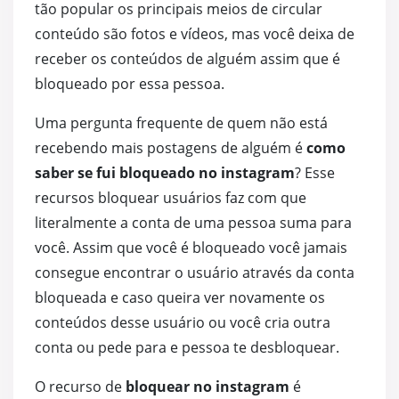
Curtidas TikTok Grátis
Visualizações YouTube Gr
Ouvintes
tão popular os principais meios de circular
conteúdo são fotos e vídeos, mas você deixa de
Seguidores Tiktok Grátis
Curtidas Grátis no YouTu
Curtidas
receber os conteúdos de alguém assim que é
bloqueado por essa pessoa.
Visualizações TikTok Grátis
Seguidor
Uma pergunta frequente de quem não está
recebendo mais postagens de alguém é
como
Visualiz
saber se fui bloqueado no instagram
? Esse
recursos bloquear usuários faz com que
literalmente a conta de uma pessoa suma para
você. Assim que você é bloqueado você jamais
consegue encontrar o usuário através da conta
bloqueada e caso queira ver novamente os
conteúdos desse usuário ou você cria outra
conta ou pede para e pessoa te desbloquear.
O recurso de
bloquear no instagram
é