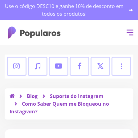
Use o código DESC10 e ganhe 10% de desconto em
todos os produtos!
Seguidores TikTok
Inscritos YouTube
Seguidores Face
Curtidas
Curtidas Instagram
Blog
Suporte do Instagram
Como Saber Quem me Bloqueou no
Seguidores Automáticos no TikTo
Visualizações YouTube
Curtidas Facebo
Seguidor
Seguidores Instagram
Instagram?
Curtidas TikTok
Curtidas YouTube
Comentários Fa
Visualiz
Visualizações Instagram