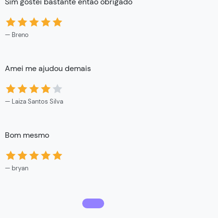
Sim gostei bastante então obrigado
O
Breno
Amei me ajudou demais
m
Laiza Santos Silva
Bom mesmo
É
bryan