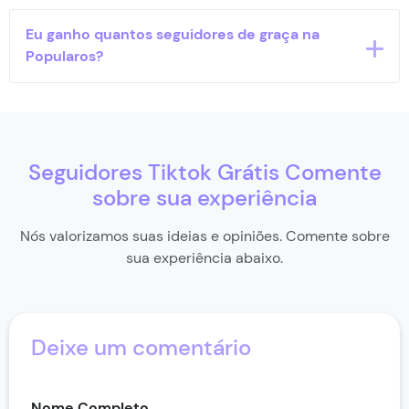
Sim, a Popularos oferece diversos pacotes de
Eu ganho quantos seguidores de graça na
seguidores para o TikTok com preços acessíveis.
Popularos?
Você pode ganhar até 10 seguidores sem pagar
nada.
Seguidores Tiktok Grátis Comente
sobre sua experiência
Nós valorizamos suas ideias e opiniões. Comente sobre
sua experiência abaixo.
Deixe um comentário
Nome Completo