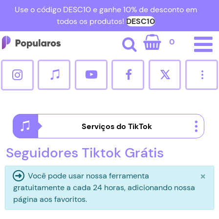
Use o código DESC10 e ganhe 10% de desconto em
todos os produtos!
DESC10
0
Cadastrar
Entrar
[email protected]
Serviços do TikTok
Seguidores Instagram
Seguidores Tiktok Grátis
×
Curtidas Instagram
Você pode usar nossa ferramenta
gratuitamente a cada 24 horas, adicionando nossa
página aos favoritos.
Seguidores TikTok