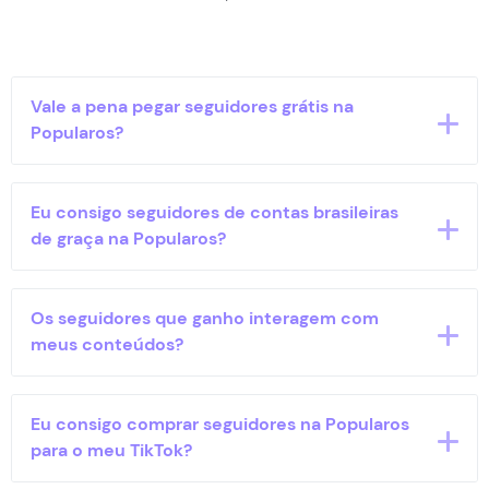
Vale a pena pegar seguidores grátis na
Popularos?
Sim, nesta plataforma você consegue seguidores
Eu consigo seguidores de contas brasileiras
reais de contas brasileiras.
de graça na Popularos?
Sim, a Popularos sempre presa pela qualidade do
Os seguidores que ganho interagem com
serviço prestado oferecendo seguidores brasileiros.
meus conteúdos?
Depende, eles são pessoas reais, portanto pode
Eu consigo comprar seguidores na Popularos
acontecer de algum deles interagir com seus
para o meu TikTok?
conteúdos.