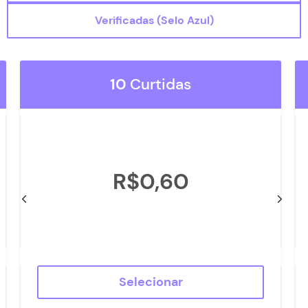
Seguidores TikTok
Verificadas (Selo Azul)
Status do Pedido
Contato
10
Curtidas
R$0,60
Selecionar