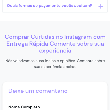
página especializada.
Nunca. O Popularos não solicita e nunca solicitará a
Quais formas de pagamento vocês aceitam?
senha do seu Instagram. Todo o processo é
realizado de forma externa, usando apenas seu
@usuário ou link da publicação.
Aceitamos PIX, cartão de crédito e criptomoedas.
Todos os pagamentos são processados com
segurança máxima.
Comprar Curtidas no Instagram com
Entrega Rápida Comente sobre sua
experiência
Nós valorizamos suas ideias e opiniões. Comente sobre
sua experiência abaixo.
Deixe um comentário
Nome Completo