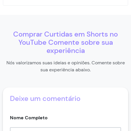
você aumente sua popularidade, na medida que o
público terá a percepção de que vale a pena assistir
aos seus vídeos, considerando o número de
Comprar curtidas para YouTube Shorts impulsiona
curtidas.
instantaneamente sua popularidade, aumenta a
visibilidade e atrai mais espectadores, acelerando o
Comprar Curtidas em Shorts no
crescimento do seu canal!
YouTube Comente sobre sua
experiência
Nós valorizamos suas ideias e opiniões. Comente sobre
sua experiência abaixo.
Deixe um comentário
Nome Completo