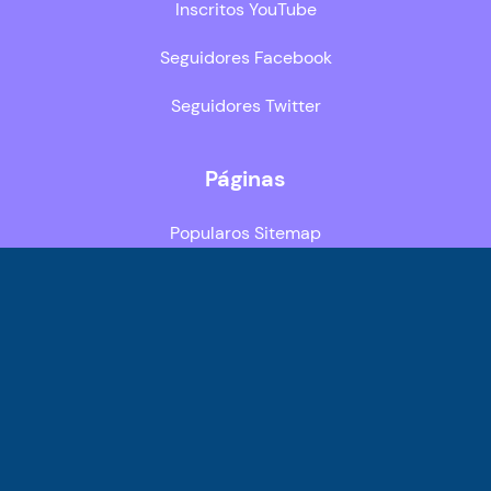
Inscritos YouTube
Seguidores Facebook
Seguidores Twitter
Páginas
Popularos Sitemap
Política de Reembolso e Cancelamento
Blog
Termos de serviço
Detalhes de Pagamento
Avaliações