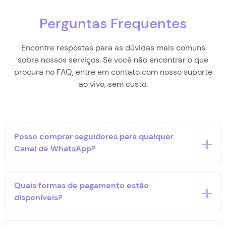
Perguntas Frequentes
Encontre respostas para as dúvidas mais comuns
sobre nossos serviços. Se você não encontrar o que
procura no FAQ, entre em contato com nosso suporte
ao vivo, sem custo.
Posso comprar seguidores para qualquer
Canal de WhatsApp?
Sim, desde que o canal esteja acessível
Quais formas de pagamento estão
publicamente através de um link válido.
disponíveis?