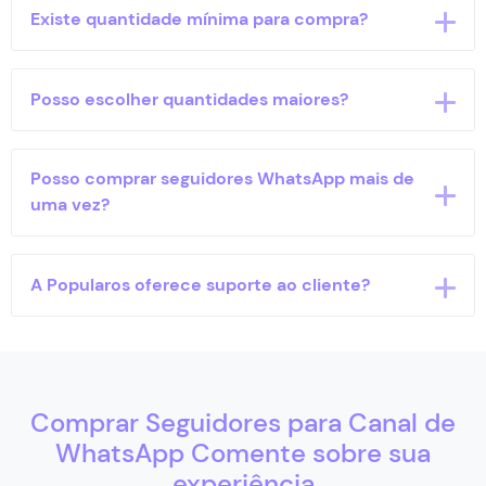
A Popularos aceita Pix, Apple Pay, Stripe (cartão de
Existe quantidade mínima para compra?
crédito) e criptomoedas como formas de
pagamento.
Sim. O serviço começa a partir de 10 seguidores
Posso escolher quantidades maiores?
para Canal de WhatsApp.
Sim. Além dos pacotes iniciais, a página também
Posso comprar seguidores WhatsApp mais de
permite pedidos maiores, podendo chegar até
uma vez?
10000 seguidores.
Sim. Novos pedidos podem ser realizados conforme
A Popularos oferece suporte ao cliente?
a necessidade do canal.
Sim. O suporte ao cliente funciona 24 horas por dia,
7 dias por semana.
Comprar Seguidores para Canal de
WhatsApp Comente sobre sua
experiência