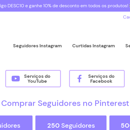
igo DESC10 e ganhe 10% de desconto em todos os produtos!
Ca
Seguidores Instagram
Curtidas Instagram
S
Serviços do
Serviços do
YouTube
Facebook
Comprar Seguidores no Pinterest
uidores
250
Seguidores
50