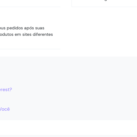
seus pedidos após suas
dutos em sites diferentes
erest?
 Você