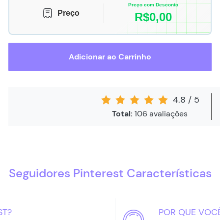
Preço com Desconto
Preço
R$
0,00
Adicionar ao Carrinho
4.8
/
5
Total:
106
avaliações
Seguidores Pinterest Características
ST?
POR QUE VOC