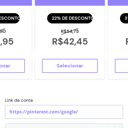
DESCONTO AGORA
22% DE DESCONTO AGORA
3
,90
R$54,75
,95
R$42,45
onar
Selecionar
Link da conta