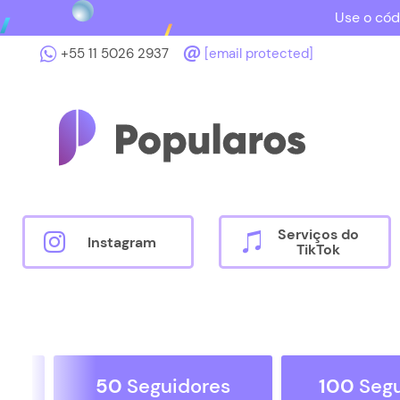
Use o cód
+55 11 5026 2937
[email protected]
Serviços do
Instagram
TikTok
res
50
Seguidores
100
Seg