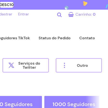
DESC10
dastrar
Entrar
Carrinho:
0
eguidores TikTok
Status do Pedido
Contato
Serviços do
Outro
Twitter
0
Seguidores
1000
Seguidores