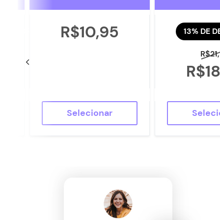
R$10,95
TO AGORA
13% DE 
R$21
0
R$18
Selecionar
Seleci