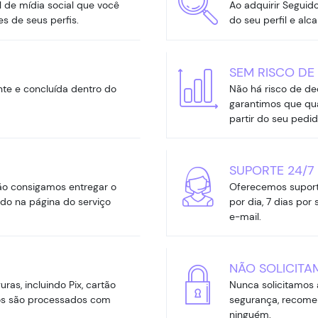
l de mídia social que você
Ao adquirir Seguid
s de seus perfis.
do seu perfil e al
SEM RISCO DE
e e concluída dentro do
Não há risco de dec
garantimos que qua
partir do seu pedid
SUPORTE 24/7
ão consigamos entregar o
Oferecemos suporte
do na página do serviço
por dia, 7 dias po
e-mail.
NÃO SOLICITA
s, incluindo Pix, cartão
Nunca solicitamos 
os são processados com
segurança, recome
ninguém.