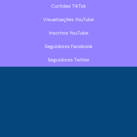
Curtidas TikTok
Visualizações YouTube
Inscritos YouTube
Seguidores Facebook
Seguidores Twitter
Páginas
Popularos Sitemap
Política de Reembolso e Cancelamento
Blog
Termos de serviço