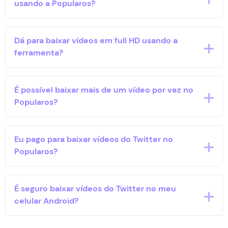
usando a Popularos?
Sim, basta copiar o link do vídeo e colar na
Dá para baixar vídeos em full HD usando a
ferramenta, mas vale ressaltar que quanto maior o
ferramenta?
vídeo mais tempo leva para o download ficar pronto.
Sim, é possível baixar vídeos até a resolução 4K no
É possível baixar mais de um vídeo por vez no
Popularos, desde que o vídeo de origem tenha
Popularos?
resolução compatível.
Infelizmente não, mas você pode fazer quantos
Eu pago para baixar vídeos do Twitter no
downloads quiser por dia.
Popularos?
Não, você pode usar o Popularos para baixar vídeos
É seguro baixar vídeos do Twitter no meu
do Twitter gratuitamente.
celular Android?