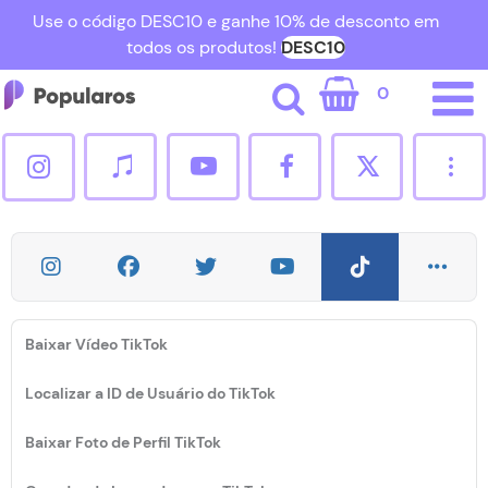
Use o código DESC10 e ganhe 10% de desconto em
todos os produtos!
DESC10
0
Cadastrar
Entrar
+55 11 5026 2937
[email protected]
Baixar Vídeo TikTok
Seguidores Instagram
Localizar a ID de Usuário do TikTok
Curtidas Instagram
Baixar Foto de Perfil TikTok