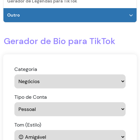
Gerador de Legendas para TikTok
Seguidores TikTok
Outro
Status do Pedido
Contato
Gerador de Bio para TikTok
Categoria
Tipo de Conta
Tom (Estilo)