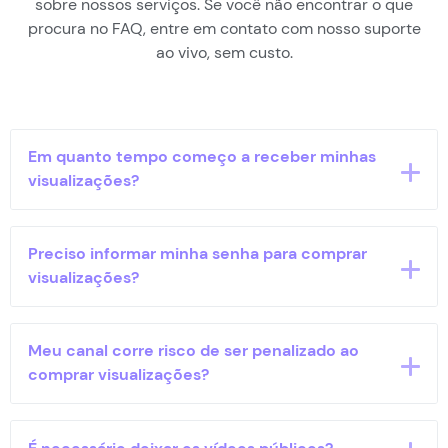
sobre nossos serviços. Se você não encontrar o que
procura no FAQ, entre em contato com nosso suporte
ao vivo, sem custo.
Em quanto tempo começo a receber minhas
visualizações?
A entrega começa em curto prazo após a
Preciso informar minha senha para comprar
confirmação do pagamento. O processo é
visualizações?
automático e as visualizações são adicionadas de
forma gradual.
Não. A Popularos nunca solicita sua senha ou
Meu canal corre risco de ser penalizado ao
qualquer dado sensível. Prezamos pela segurança e
comprar visualizações?
privacidade total dos nossos usuários.
Nossa metodologia é segura e não viola as diretrizes