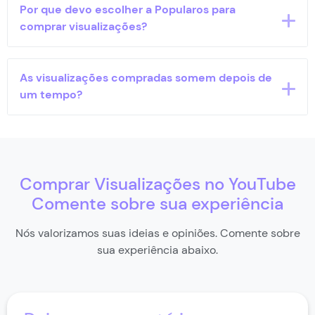
Não. O serviço é discreto e feito para garantir total
Por que devo escolher a Popularos para
privacidade. Nenhuma informação sobre sua
comprar visualizações?
compra é exposta em momento algum.
A Popularos oferece entrega rápida, suporte 24/7,
As visualizações compradas somem depois de
pagamento seguro com Pix, e não solicita sua senha.
um tempo?
É uma plataforma segura, com ótimo custo-
benefício para quem quer impulsionar seus vídeos.
Não. As visualizações permanecem estáveis após a
entrega. Caso ocorra qualquer redução, a Popularos
garante a reposição completa dentro de seis meses
Comprar Visualizações no YouTube
após a compra.
Comente sobre sua experiência
Nós valorizamos suas ideias e opiniões. Comente sobre
sua experiência abaixo.