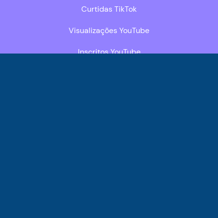
Curtidas TikTok
Visualizações YouTube
Inscritos YouTube
Seguidores Facebook
Seguidores Twitter
Páginas
Popularos Sitemap
Política de Reembolso e Cancelamento
Blog
Termos de serviço