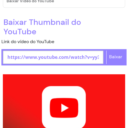
Baixar Vídeo do YouTube
Status do Pedido
Baixar Thumbnail do
Contato
YouTube
Link do vídeo do YouTube
Baixar