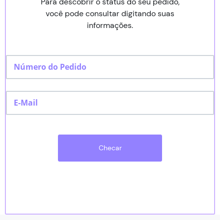
Para descobrir o status do seu pedido,
Seguidores TikTok
você pode consultar digitando suas
informações.
Status do Pedido
Contato
Checar