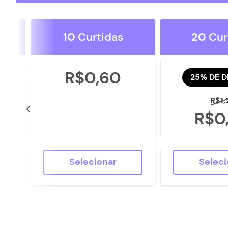
as
10
Curtidas
20
Cur
R$0,60
TO AGORA
25% DE 
R$1,
0
R$0
Selecionar
Seleci