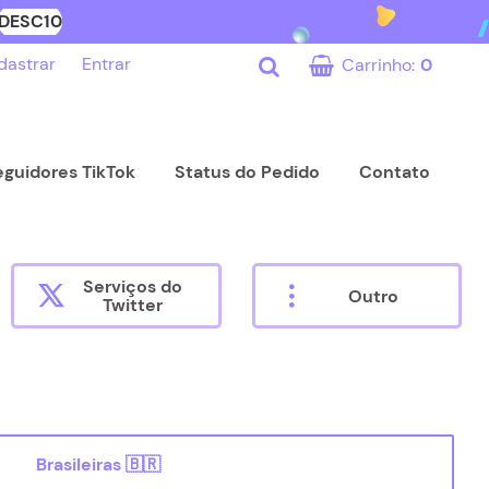
DESC10
dastrar
Entrar
Carrinho:
0
eguidores TikTok
Status do Pedido
Contato
Serviços do
Outro
Twitter
Brasileiras 🇧🇷