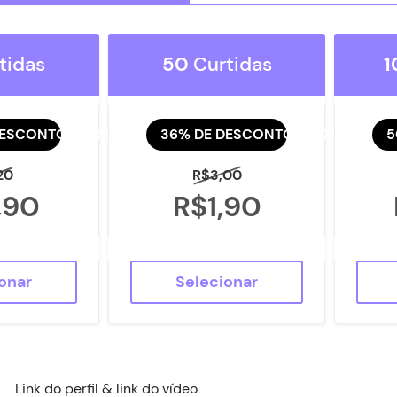
tidas
50
Curtidas
1
DESCONTO AGORA
36% DE DESCONTO AGORA
5
20
R$3,00
,90
R$1,90
onar
Selecionar
Link do perfil & link do vídeo