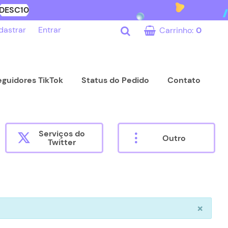
DESC10
dastrar
Entrar
Carrinho:
0
eguidores TikTok
Status do Pedido
Contato
Serviços do
Outro
Twitter
×